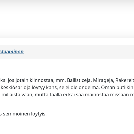
estaaminen
vaksi jos jotain kiinnostaa, mm. Ballisticeja, Mirageja, Rake
eskiösarjoja löytyy kans, se ei ole ongelma. Oman putiikin 
in millaista vaan, mutta täällä ei kai saa mainostaa missään 
jos semmoinen löytyis.