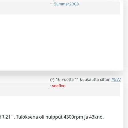
:
Summer2009
16 vuotta 11 kuukautta sitten
#577
:
seafinn
as HR 21" . Tuloksena oli huipput 4300rpm ja 43kno.