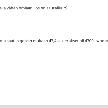
lla vähän omiaan, jos on seuraillu. :S
htia saatiin gepsin mukaan 47,4 ja kierokset oli 4700. :woohoo