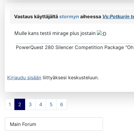
Vastaus käyttäjältä
stormyn
aiheessa
Vs:Potkurin 
Mulle kans testii mirage plus jostain
PowerQuest 280 Silencer Competition Package "Oh
Kirjaudu sisään
liittyäksesi keskusteluun.
1
2
3
4
5
6