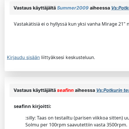
Vastaus käyttäjältä
Summer2009
aiheessa
Vs:Potk
Vastakätisiä ei o hyllyssä kun yksi vanha Mirage 21" no
Kirjaudu sisään
liittyäksesi keskusteluun.
Vastaus käyttäjältä
seafinn
aiheessa
Vs:Potkurin t
seafinn kirjoitti:
:silly: Taas on testailtu (parisen viikkoa sitten
Solmu per 100rpm saavutettiin vasta 3500rpm.