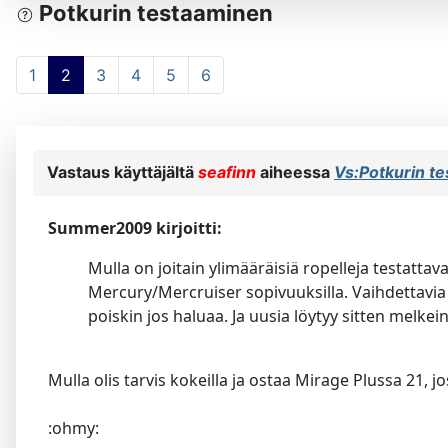
Potkurin testaaminen
1
2
3
4
5
6
Vastaus käyttäjältä
seafinn
aiheessa
Vs:Potkurin t
Summer2009 kirjoitti:
Mulla on joitain ylimääräisiä ropelleja testatta
Mercury/Mercruiser sopivuuksilla. Vaihdettavia k
poiskin jos haluaa. Ja uusia löytyy sitten melke
Mulla olis tarvis kokeilla ja ostaa Mirage Plussa 21, 
:ohmy: