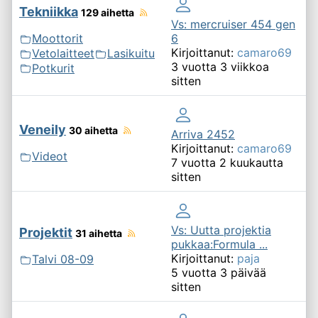
Tekniikka
129 aihetta
Vs: mercruiser 454 gen
6
Moottorit
Kirjoittanut:
camaro69
Vetolaitteet
Lasikuitu
3 vuotta 3 viikkoa
Potkurit
sitten
Veneily
30 aihetta
Arriva 2452
Kirjoittanut:
camaro69
Videot
7 vuotta 2 kuukautta
sitten
Vs: Uutta projektia
Projektit
31 aihetta
pukkaa:Formula ...
Kirjoittanut:
paja
Talvi 08-09
5 vuotta 3 päivää
sitten