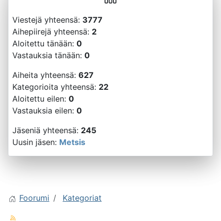
Viestejä yhteensä:
3777
Aihepiirejä yhteensä:
2
Aloitettu tänään:
0
Vastauksia tänään:
0
Aiheita yhteensä:
627
Kategorioita yhteensä:
22
Aloitettu eilen:
0
Vastauksia eilen:
0
Jäseniä yhteensä:
245
Uusin jäsen:
Metsis
Foorumi
Kategoriat