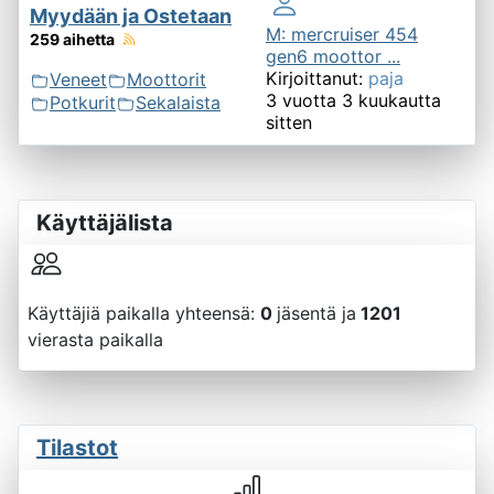
Myydään ja Ostetaan
M: mercruiser 454
259 aihetta
gen6 moottor ...
Kirjoittanut:
paja
Veneet
Moottorit
3 vuotta 3 kuukautta
Potkurit
Sekalaista
sitten
Käyttäjälista
Käyttäjiä paikalla yhteensä:
0
jäsentä ja
1201
vierasta paikalla
Tilastot