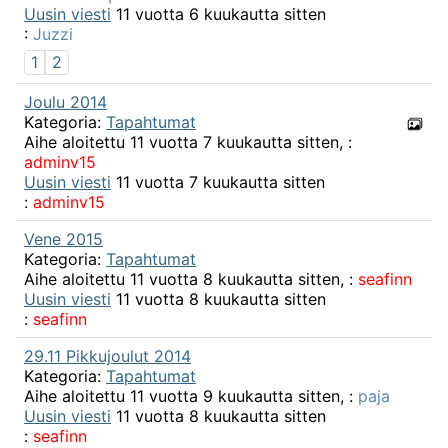
Uusin viesti
11 vuotta 6 kuukautta sitten
:
Juzzi
1
2
Joulu 2014
Kategoria:
Tapahtumat
Aihe aloitettu 11 vuotta 7 kuukautta sitten, :
adminv15
Uusin viesti
11 vuotta 7 kuukautta sitten
:
adminv15
Vene 2015
Kategoria:
Tapahtumat
Aihe aloitettu 11 vuotta 8 kuukautta sitten, :
seafinn
Uusin viesti
11 vuotta 8 kuukautta sitten
:
seafinn
29.11 Pikkujoulut 2014
Kategoria:
Tapahtumat
Aihe aloitettu 11 vuotta 9 kuukautta sitten, :
paja
Uusin viesti
11 vuotta 8 kuukautta sitten
:
seafinn