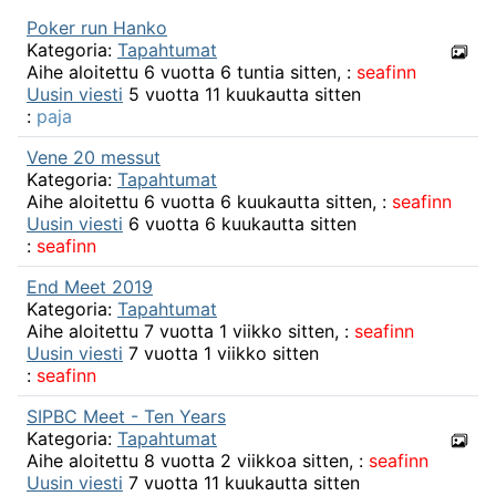
Poker run Hanko
Kategoria:
Tapahtumat
Aihe aloitettu 6 vuotta 6 tuntia sitten, :
seafinn
Uusin viesti
5 vuotta 11 kuukautta sitten
:
paja
Vene 20 messut
Kategoria:
Tapahtumat
Aihe aloitettu 6 vuotta 6 kuukautta sitten, :
seafinn
Uusin viesti
6 vuotta 6 kuukautta sitten
:
seafinn
End Meet 2019
Kategoria:
Tapahtumat
Aihe aloitettu 7 vuotta 1 viikko sitten, :
seafinn
Uusin viesti
7 vuotta 1 viikko sitten
:
seafinn
SIPBC Meet - Ten Years
Kategoria:
Tapahtumat
Aihe aloitettu 8 vuotta 2 viikkoa sitten, :
seafinn
Uusin viesti
7 vuotta 11 kuukautta sitten